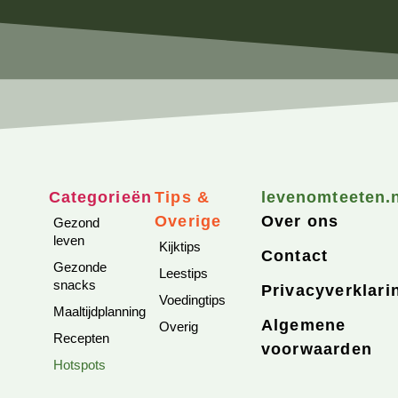
Categorieën
Tips &
levenomteeten.
Overige
Over ons
Gezond
leven
Kijktips
Contact
Gezonde
Leestips
snacks
Privacyverklari
Voedingtips
Maaltijdplanning
Algemene
Overig
Recepten
voorwaarden
Hotspots