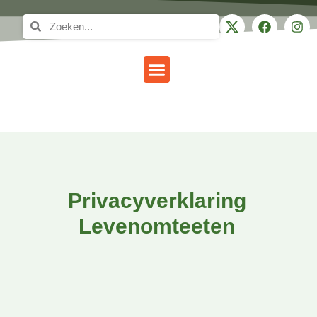
Gezond leven
Privacyverklaring
Levenomteeten