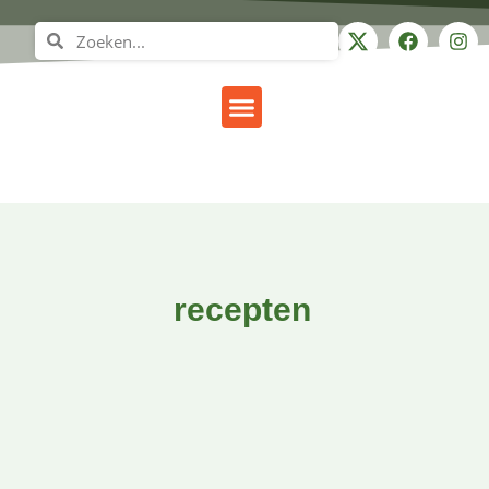
Gezond leven
recepten