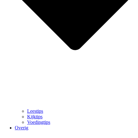
Leestips
Kijktips
Voedingtips
Overig