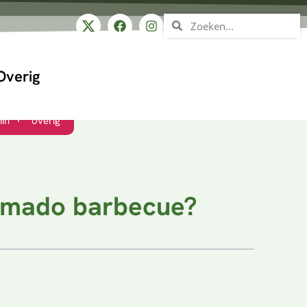
Overig
in
overig
amado barbecue?