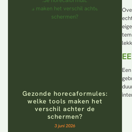
Ove
echt
eig
tem
lekk
EE
Een
gebr
duu
Gezonde horecaformules:
inte
welke tools maken het
verschil achter de
schermen?
3 juni 2026