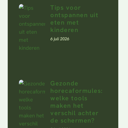
Tips voor
ontspannen uit
eten met
kinderen
6 juli 2026
Gezonde
horecaformules:
welke tools
maken het
verschil achter
de schermen?