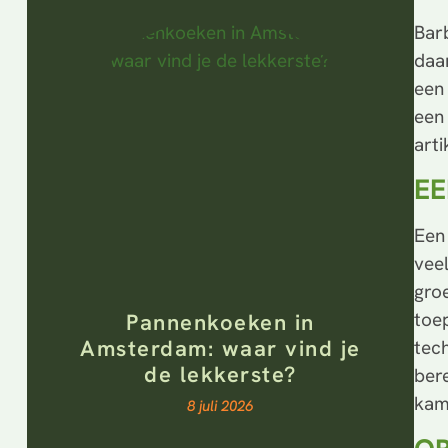
Bar
daa
een
een
arti
EE
Een
vee
gro
toe
Pannenkoeken in
Amsterdam: waar vind je
tec
de lekkerste?
ber
kam
8 juli 2026