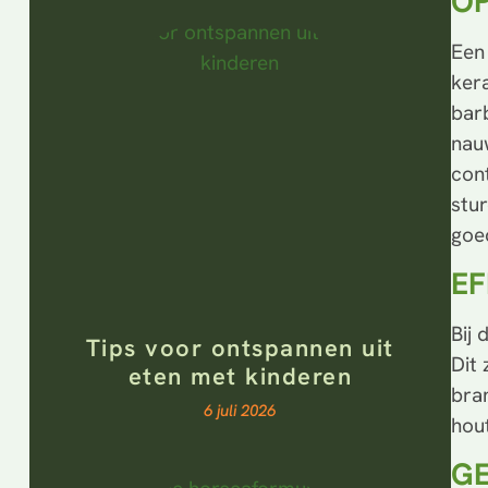
OP
Een
ker
barb
nau
con
stu
goe
EF
Bij
Tips voor ontspannen uit
Dit 
eten met kinderen
bra
6 juli 2026
hou
GE