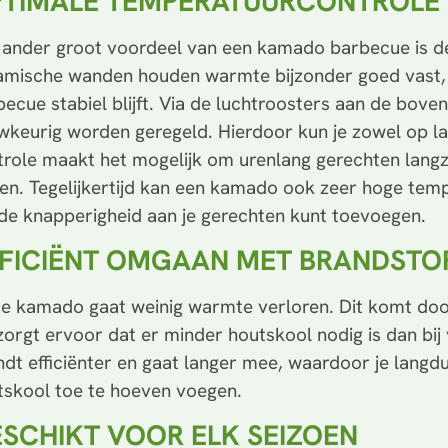
TIMALE TEMPERATUURCONTROLE
 ander groot voordeel van een kamado barbecue is de
amische wanden houden warmte bijzonder goed vast,
ecue stabiel blijft. Via de luchtroosters aan de bov
wkeurig worden geregeld. Hierdoor kun je zowel op l
trole maakt het mogelijk om urenlang gerechten langz
ren. Tegelijkertijd kan een kamado ook zeer hoge tem
de knapperigheid aan je gerechten kunt toevoegen.
FICIËNT OMGAAN MET BRANDSTO
 de kamado gaat weinig warmte verloren. Dit komt doo
zorgt ervoor dat er minder houtskool nodig is dan bij
ndt efficiënter en gaat langer mee, waardoor je langd
tskool toe te hoeven voegen.
SCHIKT VOOR ELK SEIZOEN