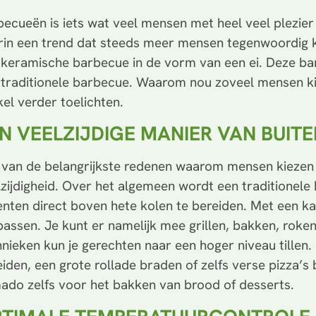
becueën is iets wat veel mensen met heel veel plezier
rin een trend dat steeds meer mensen tegenwoordig k
 keramische barbecue in de vorm van een ei. Deze ba
 traditionele barbecue. Waarom nou zoveel mensen kie
kel verder toelichten.
N VEELZIJDIGE MANIER VAN BUIT
 van de belangrijkste redenen waarom mensen kieze
lzijdigheid. Over het algemeen wordt een traditionele
enten direct boven hete kolen te bereiden. Met een 
passen. Je kunt er namelijk mee grillen, bakken, rok
hnieken kun je gerechten naar een hoger niveau tille
eiden, een grote rollade braden of zelfs verse pizza’
ado zelfs voor het bakken van brood of desserts.