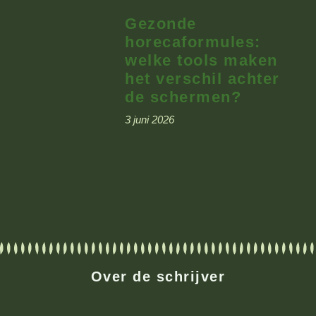
Gezonde
horecaformules:
welke tools maken
het verschil achter
de schermen?
3 juni 2026
Over de schrijver