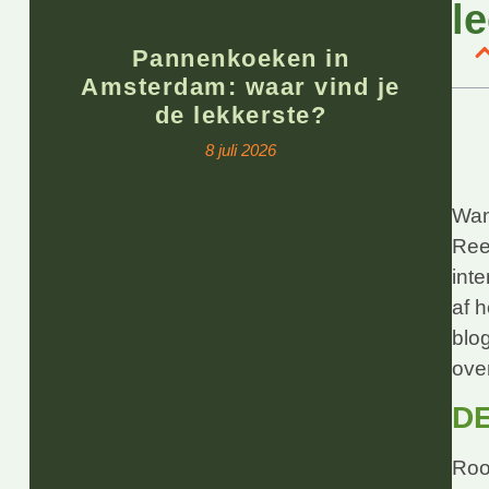
le
Pannenkoeken in
Amsterdam: waar vind je
de lekkerste?
8 juli 2026
Wan
Ree
inte
af h
blo
over
D
Roo