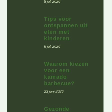
8 juli 2026
Tips voor
ontspannen uit
eten met
kinderen
6 juli 2026
Waarom kiezen
voor een
kamado
barbecue?
23 juni 2026
Gezonde