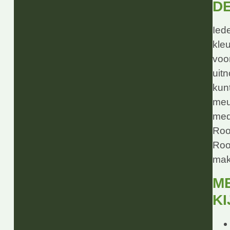
DE
Ied
kleu
voor
uitn
kun
meu
medi
Roo
Roo
make
M
KI