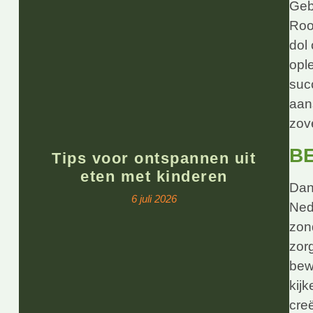
Geb
Roo
dol
ople
suc
aans
zov
B
Tips voor ontspannen uit
eten met kinderen
Dan
6 juli 2026
Ned
zon
zor
bew
kijk
cre