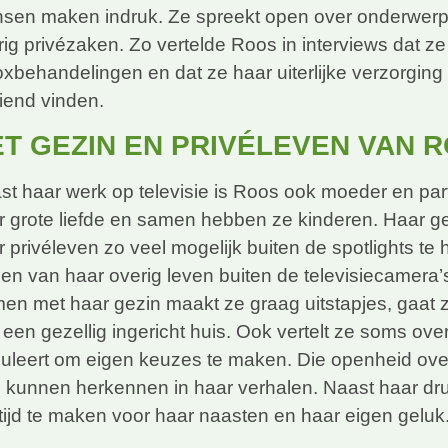
sen maken indruk. Ze spreekt open over onderwerpen
ig privézaken. Zo vertelde Roos in interviews dat ze
xbehandelingen en dat ze haar uiterlijke verzorging b
iend vinden.
T GEZIN EN PRIVÉLEVEN VAN 
st haar werk op televisie is Roos ook moeder en part
r grote liefde en samen hebben ze kinderen. Haar gez
r privéleven zo veel mogelijk buiten de spotlights t
ien van haar overig leven buiten de televisiecamera’
en met haar gezin maakt ze graag uitstapjes, gaat z
 een gezellig ingericht huis. Ook vertelt ze soms ov
muleert om eigen keuzes te maken. Die openheid ove
h kunnen herkennen in haar verhalen. Naast haar druk
tijd te maken voor haar naasten en haar eigen geluk