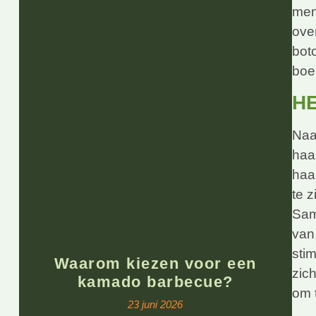
men
over
boto
boe
HE
Naa
haa
haa
te z
Sam
van
sti
Waarom kiezen voor een
zic
kamado barbecue?
om 
23 juni 2026