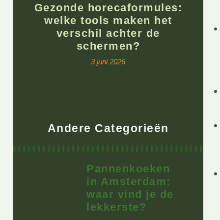
Gezonde horecaformules:
welke tools maken het
verschil achter de
schermen?
3 juni 2026
Andere Categorieën
Pannenkoeken
in Amsterdam:
waar vind je de
lekkerste?