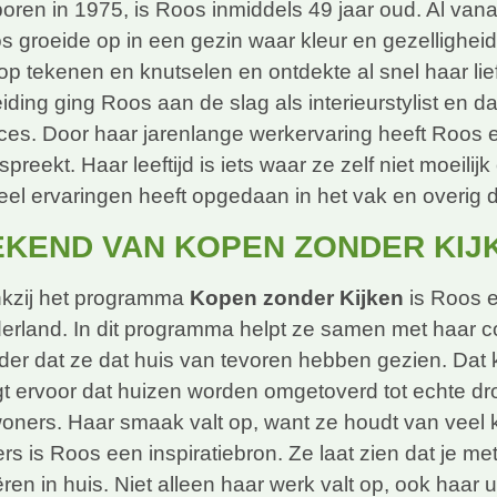
oren in 1975, is Roos inmiddels 49 jaar oud. Al vanaf
s groeide op in een gezin waar kleur en gezelligheid
 op tekenen en knutselen en ontdekte al snel haar li
iding ging Roos aan de slag als interieurstylist en d
ces. Door haar jarenlange werkervaring heeft Roos ee
preekt. Haar leeftijd is iets waar ze zelf niet moeilijk
eel ervaringen heeft opgedaan in het vak en overig d
EKEND VAN KOPEN ZONDER KIJ
kzij het programma
Kopen zonder Kijken
is Roos 
erland. In dit programma helpt ze samen met haar c
der dat ze dat huis van tevoren hebben gezien. Dat 
gt ervoor dat huizen worden omgetoverd tot echte d
oners. Haar smaak valt op, want ze houdt van veel k
ers is Roos een inspiratiebron. Ze laat zien dat je met
ëren in huis. Niet alleen haar werk valt op, ook haar