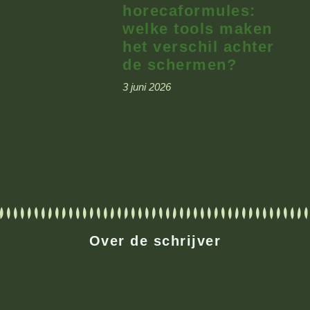
horecaformules:
welke tools maken
het verschil achter
de schermen?
3 juni 2026
Over de schrijver