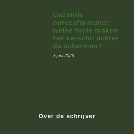
Gezonde
horecaformules:
welke tools maken
het verschil achter
de schermen?
3 juni 2026
Over de schrijver